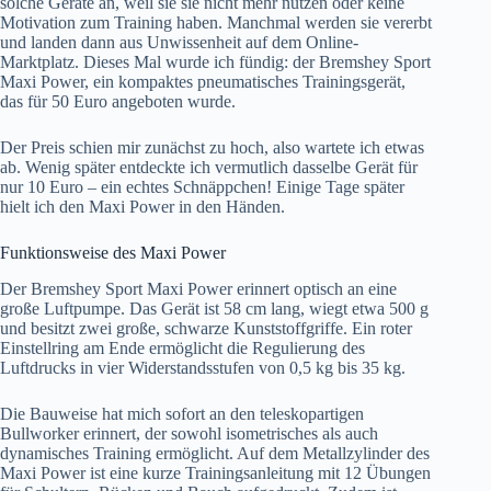
solche Geräte an, weil sie sie nicht mehr nutzen oder keine
Motivation zum Training haben. Manchmal werden sie vererbt
und landen dann aus Unwissenheit auf dem Online-
Marktplatz. Dieses Mal wurde ich fündig: der Bremshey Sport
Maxi Power, ein kompaktes pneumatisches Trainingsgerät,
das für 50 Euro angeboten wurde.
Der Preis schien mir zunächst zu hoch, also wartete ich etwas
ab. Wenig später entdeckte ich vermutlich dasselbe Gerät für
nur 10 Euro – ein echtes Schnäppchen! Einige Tage später
hielt ich den Maxi Power in den Händen.
Funktionsweise des Maxi Power
Der Bremshey Sport Maxi Power erinnert optisch an eine
große Luftpumpe. Das Gerät ist 58 cm lang, wiegt etwa 500 g
und besitzt zwei große, schwarze Kunststoffgriffe. Ein roter
Einstellring am Ende ermöglicht die Regulierung des
Luftdrucks in vier Widerstandsstufen von 0,5 kg bis 35 kg.
Die Bauweise hat mich sofort an den teleskopartigen
Bullworker erinnert, der sowohl isometrisches als auch
dynamisches Training ermöglicht. Auf dem Metallzylinder des
Maxi Power ist eine kurze Trainingsanleitung mit 12 Übungen