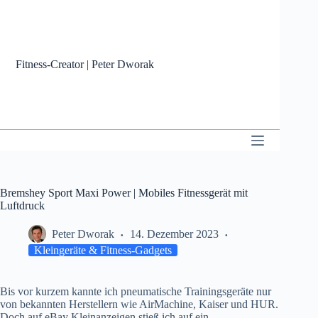
Zum
Inhalt
springen
Fitness-Creator | Peter Dworak
Bremshey Sport Maxi Power | Mobiles Fitnessgerät mit
Luftdruck
Peter Dworak
14. Dezember 2023
Kleingeräte & Fitness-Gadgets
Bis vor kurzem kannte ich pneumatische Trainingsgeräte nur
von bekannten Herstellern wie AirMachine, Kaiser und HUR.
Doch auf eBay Kleinanzeigen stieß ich auf ein